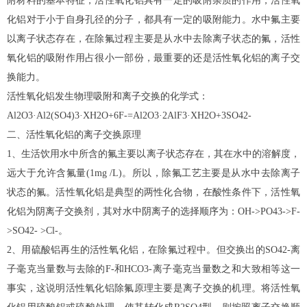
附材料的基本特征，活性氧化铝具有一定的吸附杂质的作用，活性氧
化铝对于小于自身孔径的分子，都具有一定的吸附能力。水中氟主要
以离子状态存在，在除氟过程主要是从水中去除离子状态的氟，活性
氧化铝的吸附作用占很小一部份，最重要的还是活性氧化铝的离子交
换能力。
活性氧化铝发生物理吸附和离子交换的化学式：
Al2O3·Al2(SO4)3·XH2O+6F-=Al2O3·2AlF3·XH2O+3SO42-
二、活性氧化铝的离子交换原理
1、生活饮用水中所含的氟主要以离子状态存在，其在水中的溶解度，
远大于允许含氟量(1mg /L)。所以，除氟工艺主要是从水中去除离子
状态的氟。活性氧化铝是典型的两性化合物，在酸性条件下，活性氧
化铝为阴离子交换剂，其对水中阴离子的选择顺序为：OH->PO43->F-
>SO42- >Cl-。
2、用硫酸铝再生的活性氧化铝，在除氟过程中。但交换出的SO42-离
子毫克当量数与去除的F-和HCO3-离子毫克当量数之和大致相等这一
事实，这说明活性氧化铝除氟原理主要是离子交换的机理。将活性氧