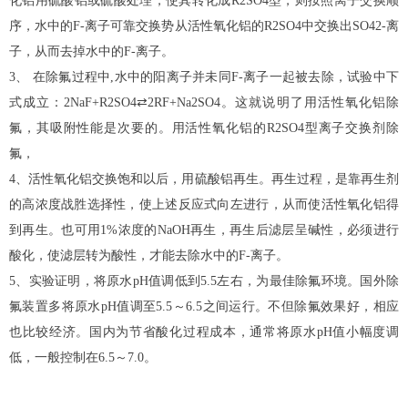
化铝用硫酸铝或硫酸处理，使其转化成R2SO4型，则按照离子交换顺
序，水中的F-离子可靠交换势从活性氧化铝的R2SO4中交换出SO42-离
子，从而去掉水中的F-离子。
3、 在除氟过程中,水中的阳离子并未同F-离子一起被去除，试验中下
式成立：2NaF+R2SO4⇄2RF+Na2SO4。这就说明了用活性氧化铝除
氟，其吸附性能是次要的。用活性氧化铝的R2SO4型离子交换剂除
氟，
4、活性氧化铝交换饱和以后，用硫酸铝再生。再生过程，是靠再生剂
的高浓度战胜选择性，使上述反应式向左进行，从而使活性氧化铝得
到再生。也可用1%浓度的NaOH再生，再生后滤层呈碱性，必须进行
酸化，使滤层转为酸性，才能去除水中的F-离子。
5、实验证明，将原水pH值调低到5.5左右，为最佳除氟环境。国外除
氟装置多将原水pH值调至5.5～6.5之间运行。不但除氟效果好，相应
也比较经济。国内为节省酸化过程成本，通常将原水pH值小幅度调
低，一般控制在6.5～7.0。