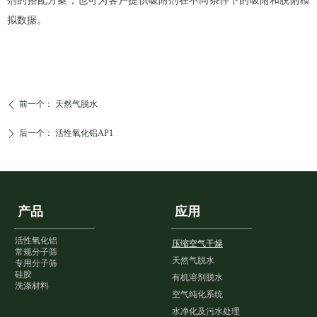
剂的搭配方案；也可为客户提供吸附剂在不同条件下的吸附和脱附模
拟数据。
前一个：
天然气脱水
ꄴ
后一个：
活性氧化铝AP1
ꄲ
产品
应用
活性氧化铝
压缩空气干燥
常规分子筛
天然气脱水
专用分子筛
硅胶
有机溶剂脱水
洗涤材料
空气纯化系统
水净化及污水处理