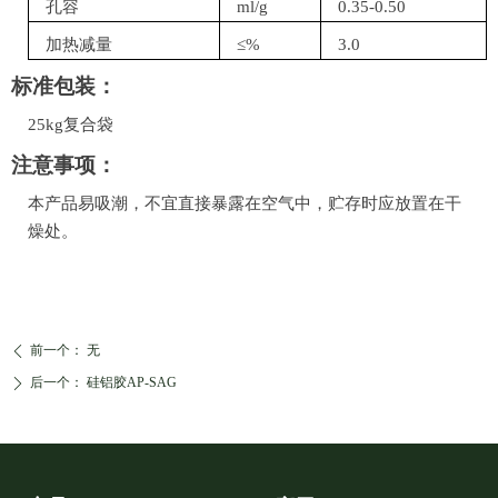
孔容
ml/g
0.35-0.50
加热减量
≤%
3.0
标准包装：
25kg复合袋
注意事项：
本产品易吸潮，不宜直接暴露在空气中，贮存时应放置在干
燥处。
前一个：
无
ꄴ
后一个：
硅铝胶AP-SAG
ꄲ