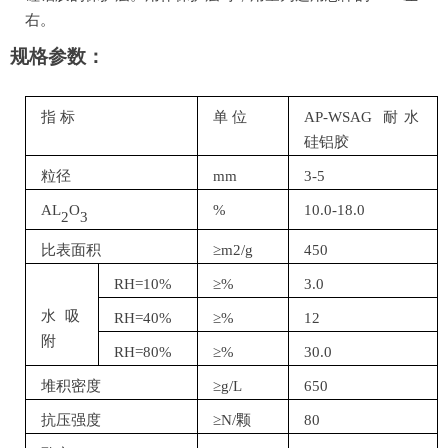
右。
规格参数：
指
标
单
位
AP
-W
SA
G
耐水
硅铝胶
粒径
mm
3-5
AL
O
%
1
0
.0-1
8
.0
2
3
比表面积
≥m2/g
450
RH=10%
≥%
3.0
水吸
RH=40%
≥%
12
附
RH=80%
≥%
30.0
堆积密度
≥g/L
6
5
0
抗压强度
≥N/颗
80