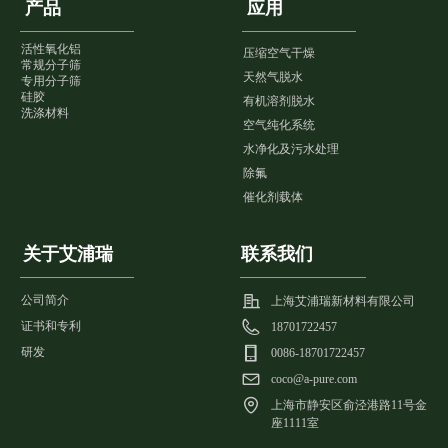
产品
应用
活性氧化铝
压缩空气干燥
常规分子筛
天然气脱水
专用分子筛
硅胶
有机溶剂脱水
洗涤材料
空气纯化系统
水净化及污水处理
除氟
催化剂载体
关于艾浦瑞
联系我们
公司简介
上海艾浦瑞新材料有限公司
证书和专利
18701722457
研发
0086-18701722457
coco@a-pure.com
上海市静安区俞泾港路11号金
座1111室